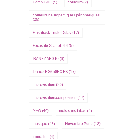
Cort MGM1
(5)
douleurs
(7)
douleurs neuropathiques périphériques
(25)
Flashback Triple Delay
(17)
Focusrite Scarlett 4i4
(5)
IBANEZ AEG10
(6)
Ibanez RG350EX BK
(17)
improvisation
(20)
improvisation/composition
(17)
MAO
(40)
mois sans tabac
(4)
musique
(48)
Novembre Perle
(12)
opération
(4)