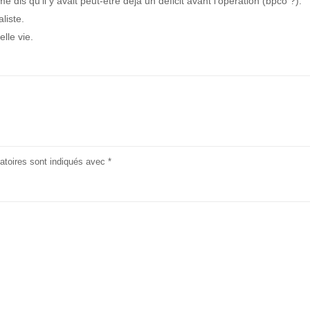
e dis qu’il y avait peut-être déjà un déficit avant l’opération (bpco ?).
liste.
lle vie.
atoires sont indiqués avec
*