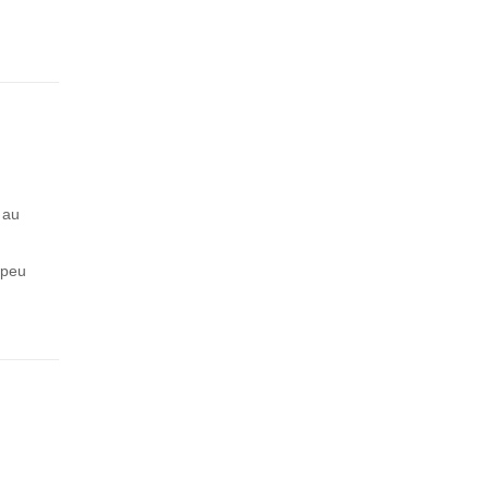
 au
 peu