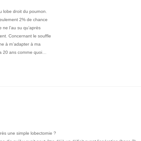
du lobe droit du poumon.
 seulement 2% de chance
e ne l’au su qu’après
ent. Concernant le souffle
enne à m’adapter à ma
 y a 20 ans comme quoi…
rès une simple lobectomie ?