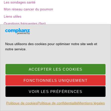
Les sondages santé
Mon réseau cancer du poumon
Liens utiles
Questions fréquentes (faq)
Décédé d’un cancer du poumon
Nous utilisons des cookies pour optimiser notre site web et
notre service.
COMMENTAIRES RÉCENTS
Laurent
dans
La capsaïcine ça brûle vraiment aujourd’hui, Qutenza
ACCEPTER LES COOKIES
BODELOT
dans
La capsaïcine ça brûle vraiment aujourd’hui, Qutenza
FONCTIONNELS UNIQUEMENT
BODELOT
dans
La capsaïcine ça brûle vraiment aujourd’hui, Qutenza
VOIR LES PRÉFÉRENCES
Laurent
dans
13 ans avec un seul poumon
Politique de cookies
Politique de confidentialité
Mentions légales
MartineDagen
dans
13 ans avec un seul poumon