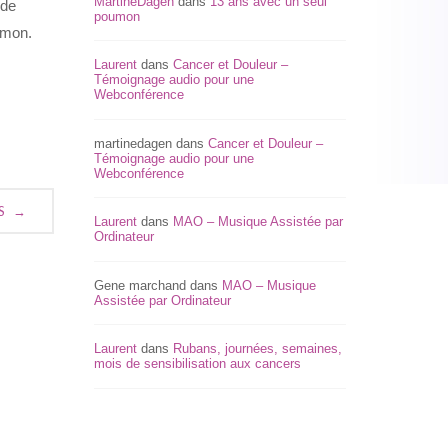
MartineDagen
dans
13 ans avec un seul
 de
poumon
umon.
.
Laurent
dans
Cancer et Douleur –
Témoignage audio pour une
Webconférence
martinedagen
dans
Cancer et Douleur –
Témoignage audio pour une
Webconférence
S
→
Laurent
dans
MAO – Musique Assistée par
Ordinateur
Gene marchand
dans
MAO – Musique
Assistée par Ordinateur
Laurent
dans
Rubans, journées, semaines,
mois de sensibilisation aux cancers