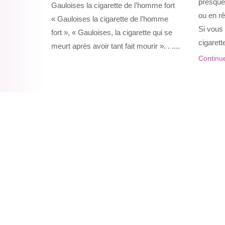
presque 
Gauloises la cigarette de l’homme fort
ou en rê
« Gauloises la cigarette de l’homme
Si vous 
fort », « Gauloises, la cigarette qui se
cigarett
meurt après avoir tant fait mourir ». . ....
Continue
Navigation
des
articles